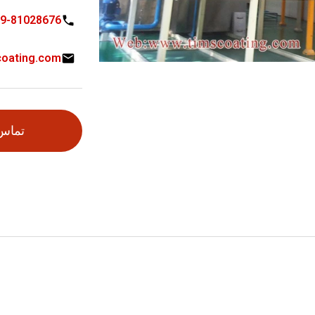
9-81028676
coating.com
تماس 