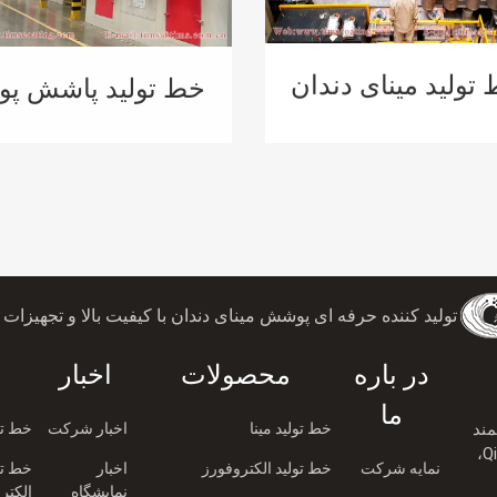
تولید مینای دندان
خط تولید پاشش پو
ای مخزن آبگرمکن
پیش تصفیه اتوماتی
پمپ حرارتی
برای پوسته آبگرمک
گازی
تولید کننده حرفه ای پوشش مینای دندان با کیفیت بالا و تجهیزات ا
در باره
محصولات
اخبار
ما
ند
خط تولید مینا
اخبار شرکت
خط تول
TIMS، خیابان غربی Qiaoxin No2، شهر Qiaotou،
نمایه شرکت
خط تولید الکتروفورز
اخبار
خط تو
نمایشگاه
الکتر