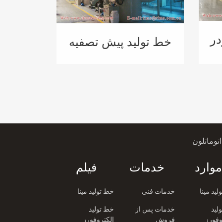
در
خط تولید پیش تصفیه
ک
اسپری اتوماتیک برای
ن
مخزن آبگرمکن
توماتلون
موارد
خدمات
فیلم
ید مینا
خدمات فنی
خط تولید مینا
لید
خدمات پس از
خط تولید
وفورز
فروش
الکتروفورز