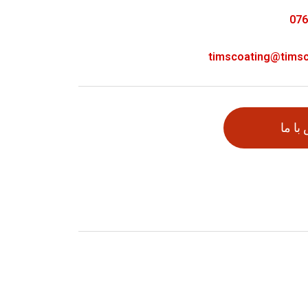
076
timscoating@tims
با ما