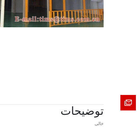
توضیحات
خالی