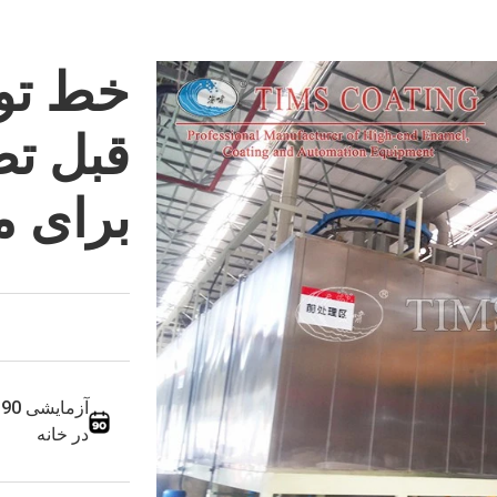
خط تول
قبل تص
برای 
آ
در خانه