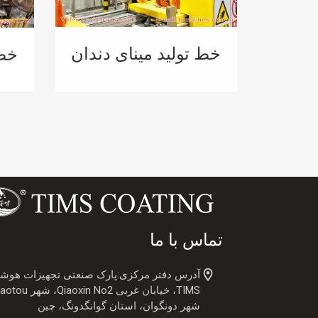
خط تولید مینای دندان
خط 
برای مخزن آبگرمکن
بر
پمپ حرارتی
تماس با ما
آدرس دفتر مرکزی:پارک صنعتی تجهیزات هوشم
شهر دونگوان، استان گوانگدونگ، چین