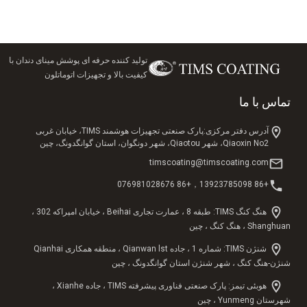
تولید کننده حرفه ای پوشش مینای دندان با
کیفیت بالا و تجهیزات اتوماتلون
تماس با ما
آدرس دفتر مرکزی:پارک صنعتی تجهیزات هوشمند TIMS، خیابان غربی
Qiaoxin No2، شهر Qiaotou، شهر دونگوان، استان گوانگدونگ، چین
timscoating@timscoating.com
+86 13923785098，+86 076981028676
هنگ کنگ TIMS: طبقه 8 ، عمارت تجاری Beihai ، خیابان امپراکه 302 ،
Shanghuan ، هنگ کنگ ، چین
شنژن TIMS: شماره 1 ، جاده Qianwan lst ، منطقه همکاری Qianhai
شنژن-هنگ کنگ ، شهر شنژن استان گوانگدونگ ، چین
هوبئی تیمز: پارک صنعتی فناوری پیشرفته TIMS ، جاده Xianhe ،
شهرستان Yunmeng ، چین