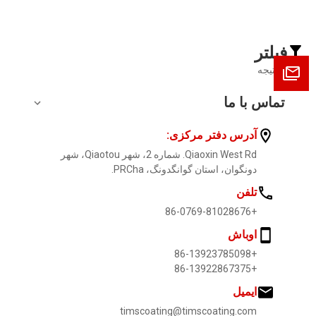
در گردش کار صنعتی طراحی شده است، افزایش دهید.
در 
فیلتر
0
نتیجه
تماس با ما
آدرس دفتر مرکزی:
Qiaoxin West Rd. شماره 2، شهر Qiaotou، شهر
دونگوان، استان گوانگدونگ، PRCha.
تلفن
+86-0769-81028676
اوباش
+86-13923785098
+86-13922867375
ایمیل
timscoating@timscoating.com