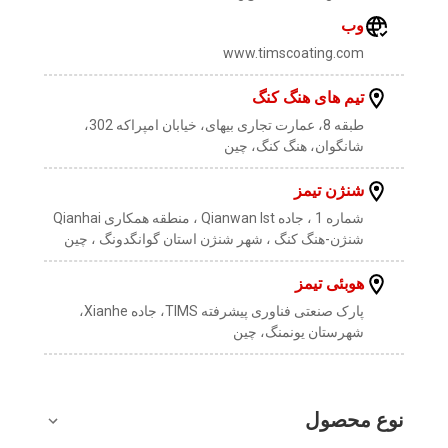
وب
www.timscoating.com
تیم های هنگ کنگ
طبقه 8، عمارت تجاری بیهای، خیابان امپراکه 302،
شانگوان، هنگ کنگ، چین
شنژن تیمز
شماره 1 ، جاده Qianwan lst ، منطقه همکاری Qianhai
شنژن-هنگ کنگ ، شهر شنژن استان گوانگدونگ ، چین
هوبئی تیمز
پارک صنعتی فناوری پیشرفته TIMS، جاده Xianhe،
شهرستان یونمنگ، چین
نوع محصول