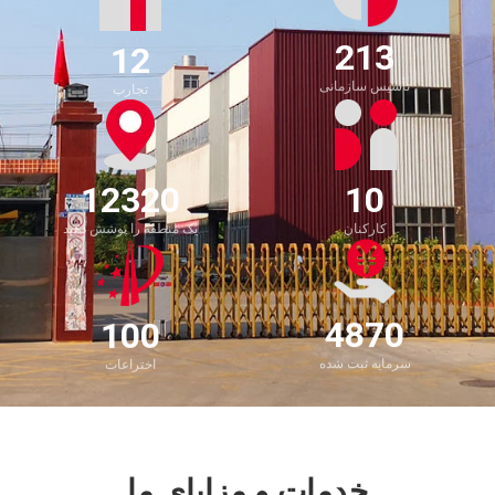
323
22
تأسیس سازمانی
تجارب
18400
20
کارکنان
یک منطقه را پوشش دهید
10
920
سرمایه ثبت شده
اختراعات
خدمات و مزایای ما