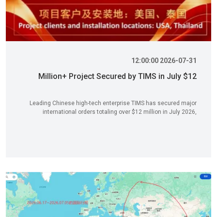
2026-07-31 12:00:00
$12 Million+ Project Secured by TIMS in July
Leading Chinese high-tech enterprise TIMS has secured major
international orders totaling over $12 million in July 2026,
marking a significant milestone in its global expansion. The
contracts include smart enamel spraying, high-temperature
sintering, and automated coating production lines for top-tier
clients in the United States and Thailand. With 20+ years of R&D
and manufacturing bases in Dongguan and Hubei, TIMS further
reinforces its market position as a global leader in high-end
automated enamel and coating equipment.