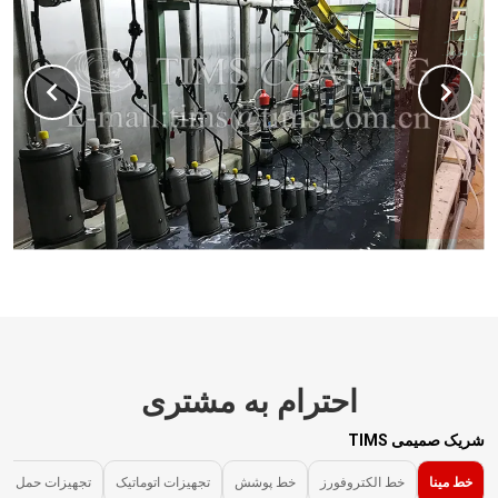
کمپرسور ابتدا تحت آزمایش آب قرار می گیرد و سپس تمیز کردن قبل از
تصفیه، الکتروفورز، جاروبرقی، پخت رنگ و سایر فرآیندها انجام می شود.
بیشتر بدانید
احترام به مشتری
شریک صمیمی TIMS
خط مینا
خط الکتروفورز
خط پوشش
تجهیزات اتوماتیک
تجهیزات حمل و 