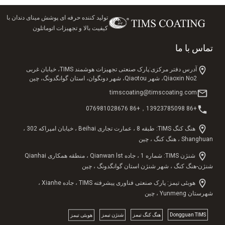
تولید کننده حرفه ای پوشش مینای دندان با
کیفیت بالا و تجهیزات اتوماتلون
تماس با ما
آدرس دفتر مرکزی:پارک صنعتی تجهیزات هوشمند TIMS، خیابان غربی
Qiaoxin No2، شهر Qiaotou، شهر دونگوان، استان گوانگدونگ، چین
timscoating@timscoating.com
+86 13923785098，+86 076981028676
هنگ کنگ TIMS: طبقه 8 ، عمارت تجاری Beihai ، خیابان امپراکه 302 ،
Shanghuan ، هنگ کنگ ، چین
شنژن TIMS: شماره 1 ، جاده Qianwan lst ، منطقه همکاری Qianhai
شنژن-هنگ کنگ ، شهر شنژن استان گوانگدونگ ، چین
هوبئی تیمز: پارک صنعتی فناوری پیشرفته TIMS ، جاده Xianhe ،
شهرستان Yunmeng ، چین
Dongguan TlMS
هنگ کنگ تیمز
شنژن تیمز
هوبئی تیمز